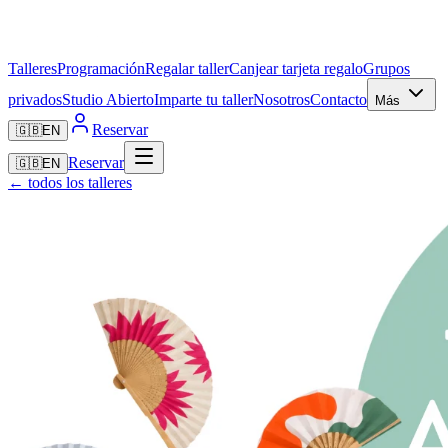
Talleres
Programación
Regalar taller
Canjear tarjeta regalo
Grupos
privados
Studio Abierto
Imparte tu taller
Nosotros
Contacto
Más
Reservar
🇬🇧
EN
Reservar
🇬🇧
EN
← todos los talleres