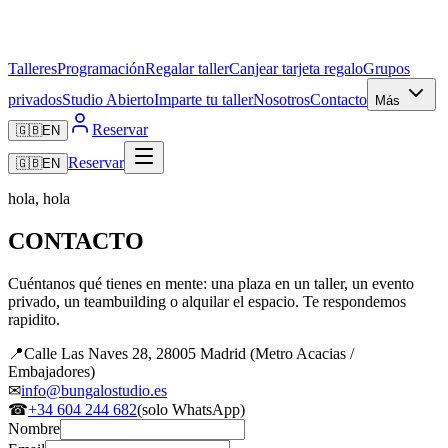
Talleres
Programación
Regalar taller
Canjear tarjeta regalo
Grupos
privados
Studio Abierto
Imparte tu taller
Nosotros
Contacto
Más
Reservar
🇬🇧
EN
Reservar
🇬🇧
EN
hola, hola
CONTACTO
Cuéntanos qué tienes en mente: una plaza en un taller, un evento
privado, un teambuilding o alquilar el espacio. Te respondemos
rapidito.
📍
Calle Las Naves 28, 28005 Madrid (Metro Acacias /
Embajadores)
✉
info@bungalostudio.es
☎
+34 604 244 682
(solo WhatsApp)
Nombre