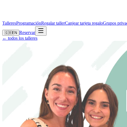
Talleres
Programación
Regalar taller
Canjear tarjeta regalo
Grupos priva
Reservar
🇬🇧
EN
← todos los talleres