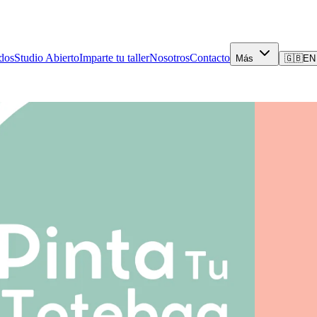
dos
Studio Abierto
Imparte tu taller
Nosotros
Contacto
Más
🇬🇧
EN