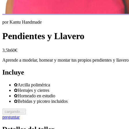
por
Kantu Handmade
Pendientes y Llavero
3,5h
60€
Aprende a modelar, hornear y montar tus propios pendientes y llavero 
Incluye
✿
Arcilla polimérica
✿
Herrajes y cierres
✿
Horneado en estudio
✿
Bebidas y picoteo incluidos
cargando…
preguntar