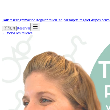
Talleres
Programación
Regalar taller
Canjear tarjeta regalo
Grupos priva
Reservar
🇬🇧
EN
← todos los talleres