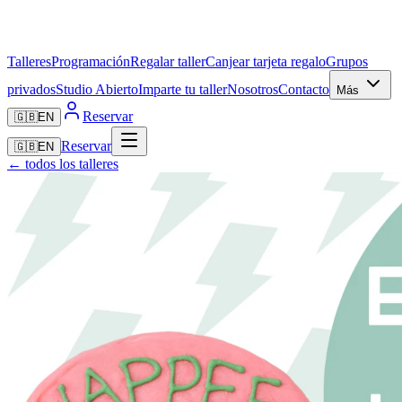
Talleres
Programación
Regalar taller
Canjear tarjeta regalo
Grupos
privados
Studio Abierto
Imparte tu taller
Nosotros
Contacto
Más
Reservar
🇬🇧
EN
Reservar
🇬🇧
EN
← todos los talleres